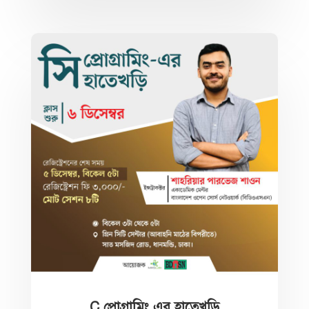
C প্রোগ্রামিং এর হাতেখড়ি